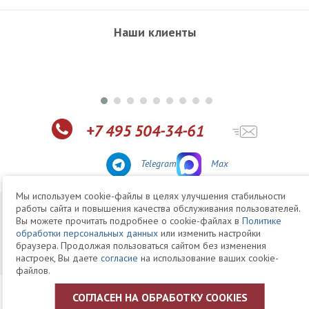
Наши клиенты
+7 495 504-34-61
Telegram
Max
Мы используем cookie-файлы в целях улучшения стабильности
работы сайта и повышения качества обслуживания пользователей.
© 1994-2026 Юридическая Фирма «Клифф»
Карта
Вы можете прочитать подробнее о cookie-файлах в
Политике
Юридические услуги, аудит, офшоры
сайта
обработки персональных данных
или изменить настройки
Политика ЗАО «Юридическая фирма «КЛИФФ» в отношении
браузера. Продолжая пользоваться сайтом без изменения
обработки персональных данных пользователей
настроек, Вы даете
согласие
на использование ваших cookie-
файлов.
СОГЛАСЕН НА ОБРАБОТКУ COOKIES