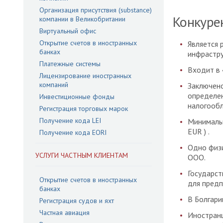
Организация присутствия (substance)
Конкуре
компании в Великобритании
Виртуальный офис
Открытие счетов в иностранных
Является 
банках
инфрастру
Платежные системы
Входит в 
Лицензирование иностранных
компаний
Заключено
определе
Инвестиционные фонды
налогооб
Регистрация торговых марок
Получение кода LEI
Минимальн
EUR ) .
Получение кода EORI
Одно физи
УСЛУГИ ЧАСТНЫМ КЛИЕНТАМ
ООО.
Государст
Открытие счетов в иностранных
для предп
банках
В Болгари
Регистрация судов и яхт
Частная авиация
Иностранц