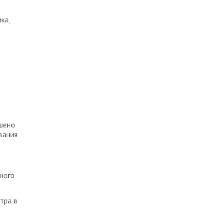
ка,
ешено
вания
ного
тра в