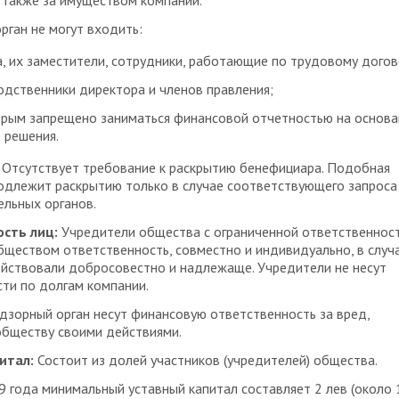
 также за имуществом компании.
рган не могут входить:
, их заместители, сотрудники, работающие по трудовому догов
одственники директора и членов правления;
орым запрещено заниматься финансовой отчетностью на основа
 решения.
Отсутствует требование к раскрытию бенефициара. Подобная
одлежит раскрытию только в случае соответствующего запроса
льных органов.
сть лиц:
Учредители общества с ограниченной ответственнос
бществом ответственность, совместно и индивидуально, в случа
ействовали добросовестно и надлежаще. Учредители не несут
ти по долгам компании.
дзорный орган несут финансовую ответственность за вред,
обществу своими действиями.
итал:
Состоит из долей участников (учредителей) общества.
9 года минимальный уставный капитал составляет 2 лев (около 