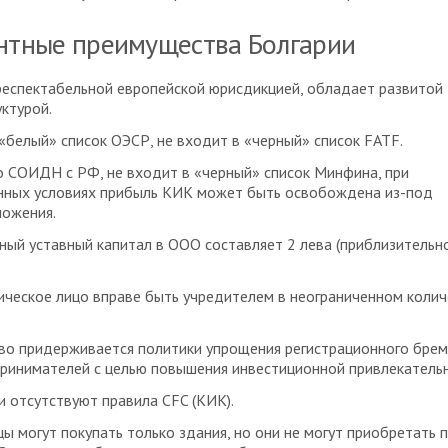
нтные преимущества Болгарии
респектабельной европейской юрисдикцией, обладает развитой
ктурой.
«белый» список ОЭСР, не входит в «черный» список FATF.
 СОИДН с РФ, не входит в «черный» список Минфина, при
нных условиях прибыль КИК может быть освобождена из-под
ложения.
ый уставный капитал в ООО составляет 2 лева (приблизительн
ческое лицо вправе быть учредителем в неограниченном колич
во придерживается политики упрощения регистрационного бре
ринимателей с целью повышения инвестиционной привлекательн
и отсутствуют правила CFC (КИК).
ы могут покупать только здания, но они не могут приобретать 