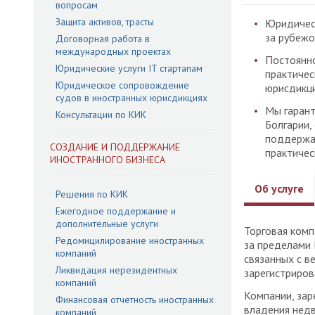
вопросам
Защита активов, трасты
Юридичес
за рубежо
Договорная работа в
международных проектах
Постоянно
Юридические услуги IT стартапам
практичес
Юридическое сопровождение
юрисдикци
судов в иностранных юрисдикциях
Мы гарант
Консультации по КИК
Болгарии,
поддержан
СОЗДАНИЕ И ПОДДЕРЖАНИЕ
практичес
ИНОСТРАННОГО БИЗНЕСА
Об услуге
Решения по КИК
Ежегодное поддержание и
дополнительные услуги
Торговая комп
Редомицилирование иностранных
за пределами 
компаний
связанных с в
Ликвидация нерезидентных
зарегистриров
компаний
Компании, зар
Финансовая отчетность иностранных
владения нед
компаний