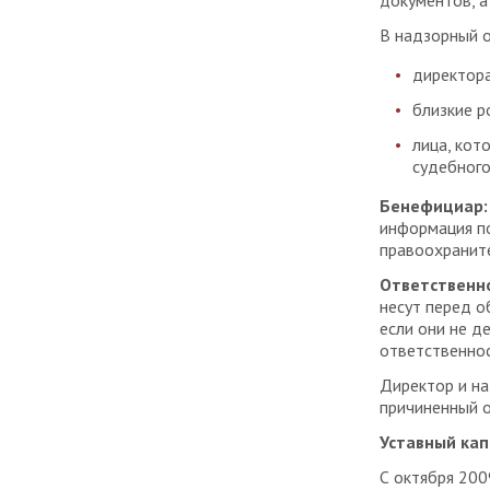
документов, а
В надзорный о
директора
близкие р
лица, кот
судебного
Бенефициар:
информация п
правоохраните
Ответственно
несут перед о
если они не д
ответственнос
Директор и на
причиненный 
Уставный кап
С октября 200