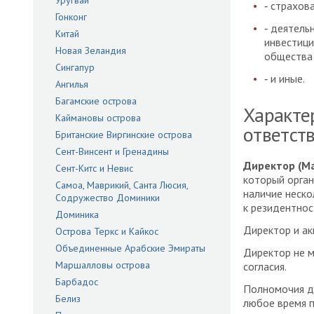
Уругвай
‑ страхов
Гонконг
‑ деятель
Китай
инвестици
Новая Зеландия
общества 
Сингапур
‑ и иные.
Ангилья
Багамские острова
Характе
Каймановы острова
ответст
Британские Виргинские острова
Сент-Винсент и Гренадины
Директор (Ma
Сент-Китс и Невис
который орган
Самоа, Маврикий, Санта Люсия,
наличие неско
Содружество Доминики
к резидентнос
Доминика
Директор и ак
Острова Теркс и Кайкос
Объединенные Арабские Эмираты
Директор не м
Маршалловы острова
согласия.
Барбадос
Полномочия ди
Белиз
любое время 