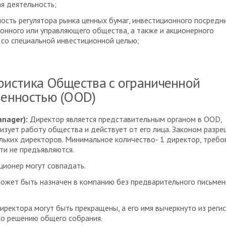
ая деятельность;
ность регулятора рынка ценных бумаг, инвестиционного посредни
онного или управляющего общества, а также и акционерного
со специальной инвестиционной целью;
ристика Общества с ограниченной
венностью (OOD)
nager):
Директор является представительным органом в OOD,
изует работу общества и действует от его лица. Законом разр
льких директоров. Минимальное количество- 1 директор, требо
ти не предъявляются.
ционер могут совпадать.
ожет быть назначен в компанию без предварительного письмен
ректора могут быть прекращены, а его имя вычеркнуто из регис
по решению общего собрания.