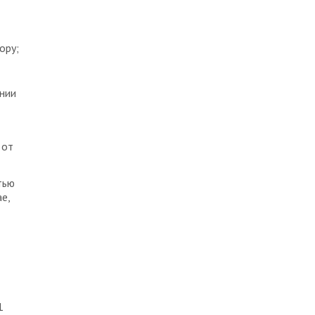
ору;
нии
 от
тью
е,
1