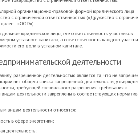
ное товарищество с ограниченной ответственностью.
улярной организационно-правовой формой юридического лица
ство с ограниченной ответственностью («Дружество с огранич
 далее - «OOD»).
отдельное юридическое лицо, где ответственность участников
змером уставного капитала, а ответственность каждого участни
имости его доли в уставном капитале.
едпринимательской деятельности
вилу, разрешенной деятельностью является та, что не запреще
лгарии нет общего списка запрещенной деятельности, утверждё
ьности, требующей специального разрешения, требования к
 видам деятельности закреплены в соответствующих нормати
ым видам деятельности относятся:
ность в сфере энергетики;
кая деятельность;