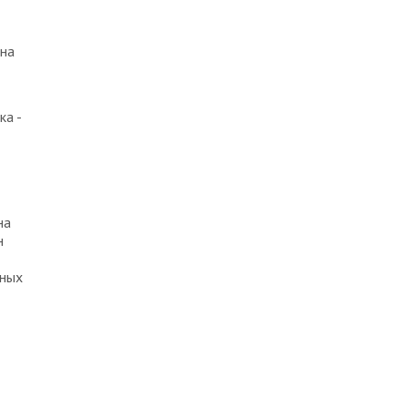
ена
ка -
на
н
вных