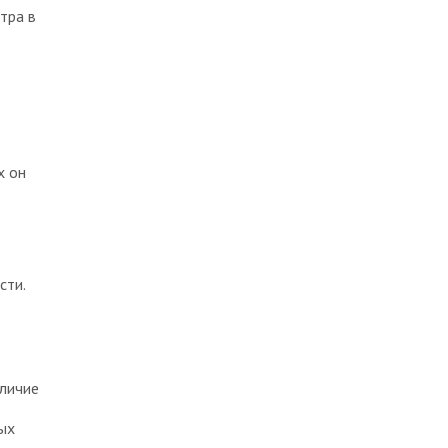
тра в
х он
сти.
личие
ых