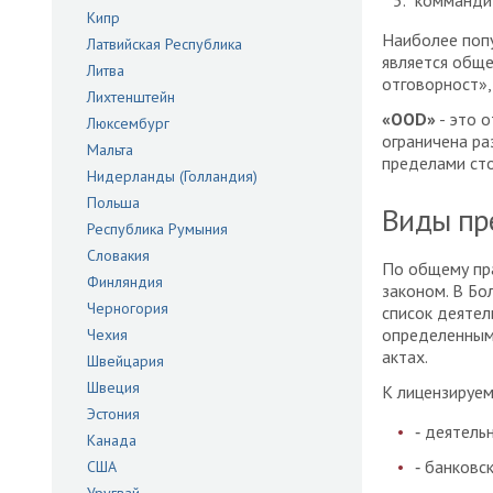
коммандит
Кипр
Наиболее поп
Латвийская Республика
является обще
Литва
отговорност»,
Лихтенштейн
«OOD»
- это 
Люксембург
ограничена ра
Мальта
пределами сто
Нидерланды (Голландия)
Польша
Виды пр
Республика Румыния
Словакия
По общему пра
Финляндия
законом. В Бо
Черногория
список деятел
определенным
Чехия
актах.
Швейцария
Швеция
К лицензируем
Эстония
‑ деятель
Канада
‑ банковс
США