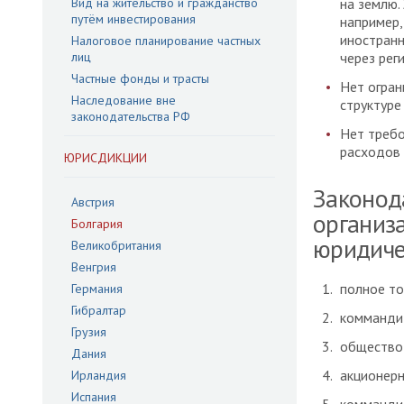
Вид на жительство и гражданство
на землю.
путём инвестирования
например,
иностранн
Налоговое планирование частных
лиц
через рег
Частные фонды и трасты
Нет огран
Наследование вне
структуре
законодательства РФ
Нет требо
расходов 
ЮРИСДИКЦИИ
Законод
Австрия
организ
Болгария
юридичес
Великобритания
Венгрия
полное т
Германия
Гибралтар
комманди
Грузия
общество 
Дания
акционер
Ирландия
Испания