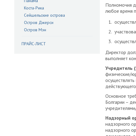
Панама
Полномочия ди
Коста-Рика
любое время 
Сейшельские острова
осуществл
Остров Джерси
Остров Мэн
участвова
осуществл
ПРАЙС-ЛИСТ
Директор долж
выполняет кон
Учредитель (
физические/ю
осуществлять 
действующего 
Основное треб
Болгарии – де
учредителями/
Надзорный ор
надзорного ор
надзорного о