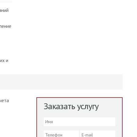
аний
ление
их и
чета
Заказать услугу