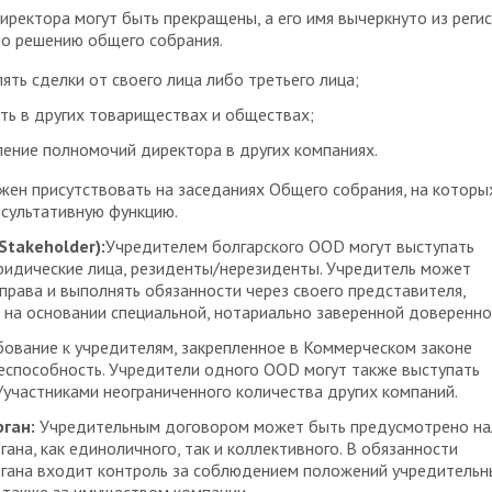
ректора могут быть прекращены, а его имя вычеркнуто из регис
по решению общего собрания.
ять сделки от своего лица либо третьего лица;
ть в других товариществах и обществах;
ение полномочий директора в других компаниях.
ен присутствовать на заседаниях Общего собрания, на которы
сультативную функцию.
Stakeholder):
Учредителем болгарского OOD могут выступать
ридические лица, резиденты/нерезиденты. Учредитель может
права и выполнять обязанности через своего представителя,
на основании специальной, нотариально заверенной доверенно
ование к учредителям, закрепленное в Коммерческом законе
еспособность. Учредители одного OOD могут также выступать
участниками неограниченного количества других компаний.
ган:
Учредительным договором может быть предусмотрено на
гана, как единоличного, так и коллективного. В обязанности
ргана входит контроль за соблюдением положений учредительн