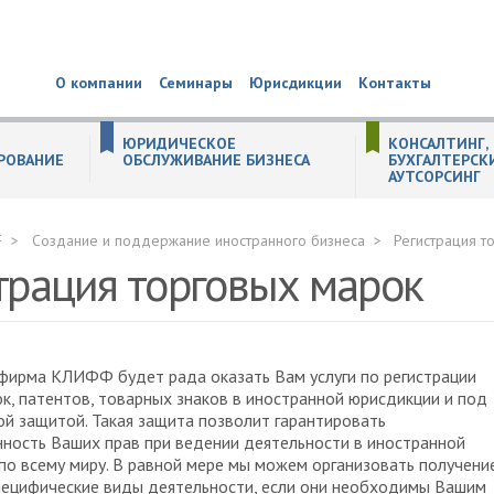
О компании
Семинары
Юрисдикции
Контакты
ЮРИДИЧЕСКОЕ
КОНСАЛТИНГ,
РОВАНИЕ
ОБСЛУЖИВАНИЕ БИЗНЕСА
БУХГАЛТЕРСК
АУТСОРСИНГ
СОБСТВЕННОСТЬ
 (substance) компании в Великобритании
ём инвестирования
 ЕГРЮЛ по решению налоговых органов
ТЕЛЬНЫХ ДОКУМЕНТАХ
КТОВ
ительств иностранных некоммерческих неправительственных организаций
ных организаций
ождение иностранного бизнеса в РФ
ганизациях
уживание образовательных организаций
ля стартапов
и населения (ЦЗН)
живание производственных компаний
ПРАКТИКА НЕДВИЖИМОСТЬ. СТРОИТЕЛЬСТВО. ЗЕМЛЯ.
РЕОРГАНИЗАЦИЯ (СЛИЯНИЕ, ПРИСОЕДИНЕНИЕ, РАЗДЕЛЕНИЕ, ВЫДЕЛЕНИЕ, ПРЕОБРАЗОВАНИЕ) ЮРИДИЧЕСКИХ ЛИЦ
Общая процедура реорганизации юридического лица
РЕГИСТРАЦИЯ НЕКОММЕРЧЕСКИХ ОРГАНИЗАЦИЙ
Регистрация изменений некоммерческих организаций
Реорганизация некоммерческих организаций
БУХГАЛТЕРСКИЙ И НАЛОГОВЫЙ КОНСАЛТИНГ
Подготовка учетной политики по новым стандартам
Консультации в сфере бухгалтерского учета и налогообложения
Помощь в подборе специалистов бухгалтерской службы
Профессиональное тестирование работников бухгалтерской служ
Уведомление о контролируемых сделках
F
Создание и поддержание иностранного бизнеса
Регистрация т
трация торговых марок
фирма КЛИФФ будет рада оказать Вам услуги по регистрации
к, патентов, товарных знаков в иностранной юрисдикции и под
й защитой. Такая защита позволит гарантировать
ность Ваших прав при ведении деятельности в иностранной
по всему миру. В равной мере мы можем организовать получени
пецифические виды деятельности, если они необходимы Вашим