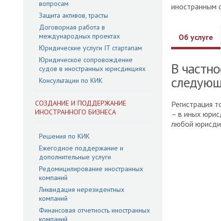
вопросам
иностранным с
Защита активов, трасты
Договорная работа в
международных проектах
Об услуге
Юридические услуги IT стартапам
Юридическое сопровождение
В частно
судов в иностранных юрисдикциях
следующ
Консультации по КИК
СОЗДАНИЕ И ПОДДЕРЖАНИЕ
Регистрация 
ИНОСТРАННОГО БИЗНЕСА
– в иных юрис
любой юрисди
Решения по КИК
Ежегодное поддержание и
дополнительные услуги
Редомицилирование иностранных
компаний
Ликвидация нерезидентных
компаний
Финансовая отчетность иностранных
компаний