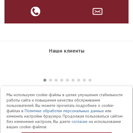
Наши клиенты
+7 495 504-34-61
Мы используем cookie-файлы в целях улучшения стабильности
работы сайта и повышения качества обслуживания
пользователей. Вы можете прочитать подробнее о cookie-
Telegram
Max
файлах в
Политике обработки персональных данных
или
изменить настройки браузера. Продолжая пользоваться сайтом
без изменения настроек, Вы даете
согласие
на использование
© 1994-2026 Юридическая Фирма «Клифф»
Карта
ваших cookie-файлов.
Юридические услуги, аудит, офшоры
сайта