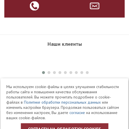
Наши клиенты
+7 495 504-34-61
Мы используем cookie-файлы в целях улучшения стабильности
работы сайта и повышения качества обслуживания
пользователей. Вы можете прочитать подробнее о cookie-
Telegram
Max
файлах в
Политике обработки персональных данных
или
изменить настройки браузера. Продолжая пользоваться сайтом
без изменения настроек, Вы даете
согласие
на использование
© 1994-2026 Юридическая Фирма «Клифф»
Карта
ваших cookie-файлов.
Юридические услуги, аудит, офшоры
сайта