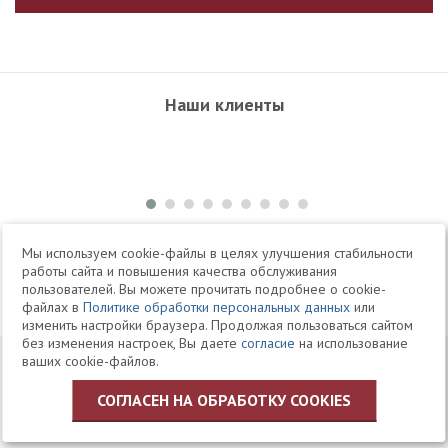
Наши клиенты
+7 495 504-34-61
Мы используем cookie-файлы в целях улучшения стабильности
работы сайта и повышения качества обслуживания
пользователей. Вы можете прочитать подробнее о cookie-
Telegram
Max
файлах в
Политике обработки персональных данных
или
изменить настройки браузера. Продолжая пользоваться сайтом
без изменения настроек, Вы даете
согласие
на использование
© 1994-2026 Юридическая Фирма «Клифф»
Карта
ваших cookie-файлов.
Юридические услуги, аудит, офшоры
сайта
СОГЛАСЕН НА ОБРАБОТКУ COOKIES
Политика ЗАО «Юридическая фирма «КЛИФФ» в отношении
обработки персональных данных пользователей