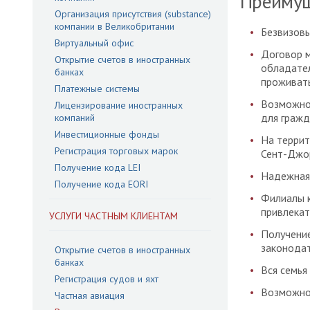
Преимущ
Организация присутствия (substance)
компании в Великобритании
Безвизовы
Виртуальный офис
Договор м
Открытие счетов в иностранных
обладател
банках
проживат
Платежные системы
Возможнос
Лицензирование иностранных
для гражд
компаний
Инвестиционные фонды
На террит
Регистрация торговых марок
Сент-Джорд
Получение кода LEI
Надежная 
Получение кода EORI
Филиалы к
привлекат
УСЛУГИ ЧАСТНЫМ КЛИЕНТАМ
Получени
законодат
Открытие счетов в иностранных
банках
Вся семья
Регистрация судов и яхт
Возможнос
Частная авиация