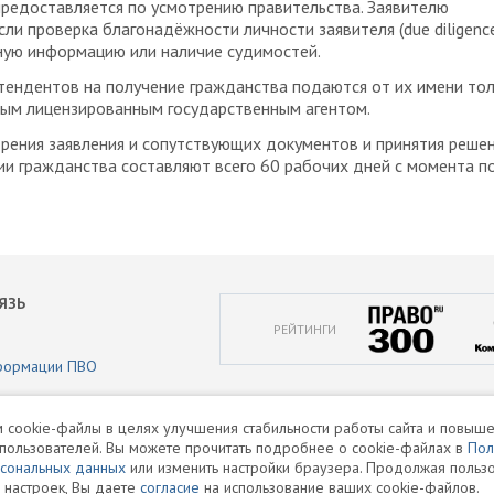
редоставляется по усмотрению правительства. Заявителю
сли проверка благонадёжности личности заявителя (due diligenc
ную информацию или наличие судимостей.
тендентов на получение гражданства подаются от их имени то
ным лицензированным государственным агентом.
рения заявления и сопутствующих документов и принятия решен
и гражданства составляют всего 60 рабочих дней с момента п
ЯЗЬ
РЕЙТИНГИ
формации ПВО
аботки персональных данных
 cookie-файлы в целях улучшения стабильности работы сайта и повыше
пользователей. Вы можете прочитать подробнее о cookie-файлах в
Пол
и
рсональных данных
или изменить настройки браузера. Продолжая пользо
 настроек, Вы даете
согласие
на использование ваших cookie-файлов.