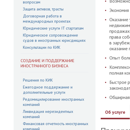
Возможнос
вопросам
Защита активов, трасты
Экономия 
Договорная работа в
Оказание 
международных проектах
недвижим
Юридические услуги IT стартапам
продажах,
Юридическое сопровождение
права соб
судов в иностранных юрисдикциях
в зарубеж
Консультации по КИК
оказание 
Опыт боле
СОЗДАНИЕ И ПОДДЕРЖАНИЕ
ИНОСТРАННОГО БИЗНЕСА
Комплексн
полная ко
Решения по КИК
Быстрое р
Ежегодное поддержание и
законодат
дополнительные услуги
Обширная 
Редомицилирование иностранных
компаний
Ликвидация нерезидентных
Об услуге
компаний
Финансовая отчетность иностранных
компаний