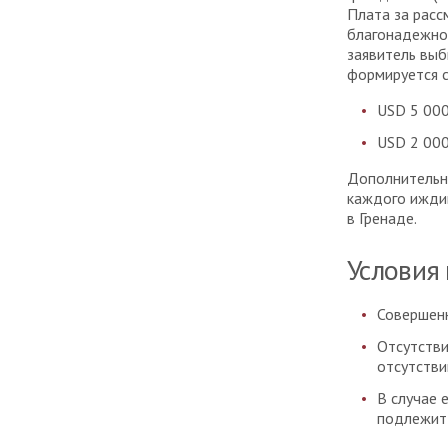
Плата за расс
благонадежнос
заявитель выб
формируется 
USD 5 000
USD 2 000
Дополнительн
каждого иждив
в Гренаде.
Условия
Совершенн
Отсутстви
отсутстви
В случае 
подлежит 