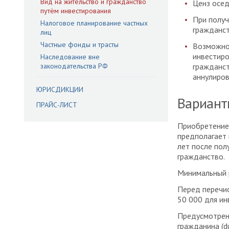
Вид на жительство и гражданство
Ценз осед
путём инвестирования
При получ
Налоговое планирование частных
гражданст
лиц
Частные фонды и трасты
Возможнос
инвестиро
Наследование вне
законодательства РФ
гражданст
аннулиров
ЮРИСДИКЦИИ
Вариант
ПРАЙС-ЛИСТ
Приобретение
предполагает 
лет после пол
гражданство.
Минимальный 
Перед перечис
50 000 для ин
Предусмотрен
гражданина (d