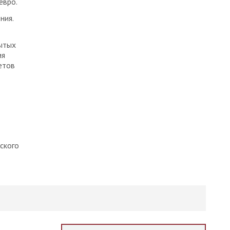
евро.
ния.
ытых
ия
етов
ского