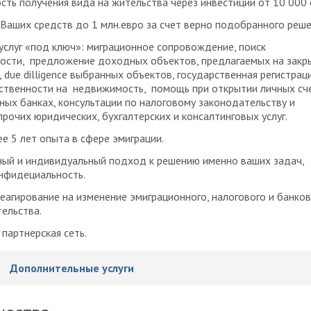
ть получения вида на жительства через инвестиции от 10 000 
Ваших средств до 1 млн.евро за счет верно подобранного реше
услуг «под ключ»: миграционное сопровождение, поиск
ости, предложение доходных объектов, предлагаемых на закр
 due dilligence выбранных объектов, государственная регистрац
ственности на недвижимость, помощь при открытии личных сч
ных банках, консультации по налоговому законодательству и
прочих юридических, бухгалтерских и консалтинговых услуг.
е 5 лет опыта в сфере эмиграции.
ый и индивидуальный подход к решению именно ваших задач,
нфидециальность.
еагирование на изменение эмиграционного, налогового и банков
ельства.
партнерская сеть.
Дополнительные услуги