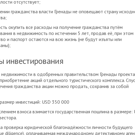
лости отсутствует;
ении гражданства власти Гренады не оповещают страну исходн
ва;
ть окупить все расходы на получение гражданства путём
вания в недвижимость по истечении 5 лет, продав её, при этом
во и паспорт остаются на всю жизнь (не будут изъяты или
аны);
ы инвестирования
 недвижимости в одобренных правительством Гренады проект
приобретение акций отдельного туристического комплекса. Спус
учения гражданства акции можно продать, сохранив за собой
размер инвестиций: USD 350 000
лением взноса взимается государственная пошлина в размере:
вестора.
а проверка юридической благонадёжности личности будущего
ue diligence), оплачиваемая международному детективному аген