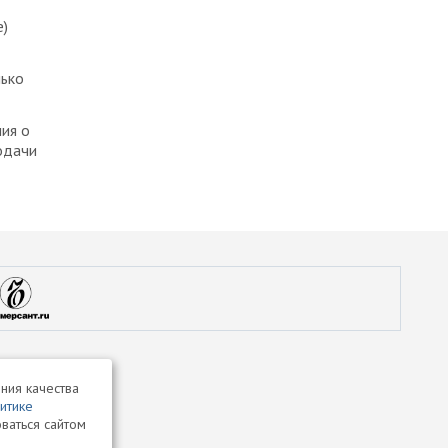
e)
лько
ия о
одачи
ния качества
итике
ваться сайтом