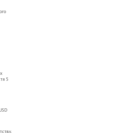
ого
ах
тя 5
 USD
тству.