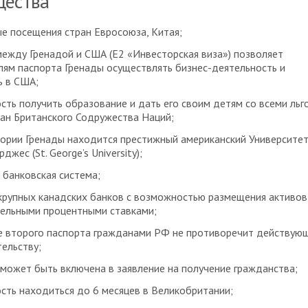
ества
е посещения стран Евросоюза, Китая;
ежду Гренадой и США (Е2 «Инвесторская виза») позволяет
ям паспорта Гренады осуществлять бизнес-деятельность и
ь в США;
ть получить образование и дать его своим детям со всеми льг
ан Британского Содружества Наций;
ории Гренады находится престижный американский Университе
жес (St. George’s University);
банковская система;
рупных канадских банков с возможностью размещения активов
ельными процентными ставками;
е второго паспорта гражданами РФ не противоречит действую
ельству;
 может быть включена в заявление на получение гражданства;
ть находиться до 6 месяцев в Великобритании;