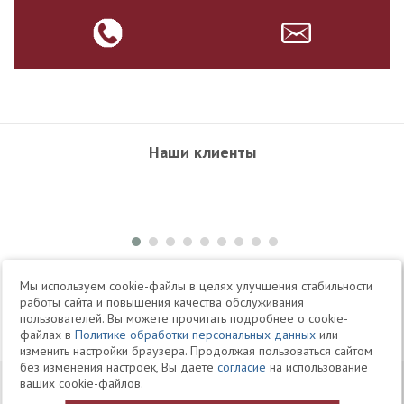
Наши клиенты
+7 495 504-34-61
Мы используем cookie-файлы в целях улучшения стабильности
работы сайта и повышения качества обслуживания
пользователей. Вы можете прочитать подробнее о cookie-
Telegram
Max
файлах в
Политике обработки персональных данных
или
изменить настройки браузера. Продолжая пользоваться сайтом
без изменения настроек, Вы даете
согласие
на использование
© 1994-2026 Юридическая Фирма «Клифф»
Карта
ваших cookie-файлов.
Юридические услуги, аудит, офшоры
сайта